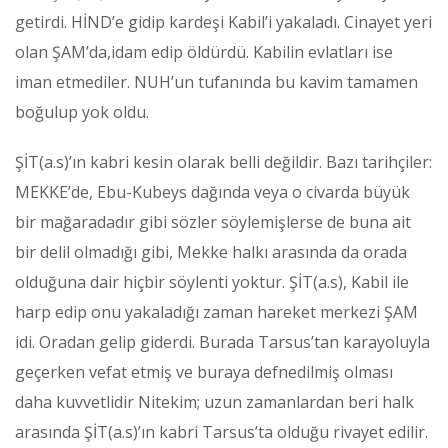
getirdi. HİND’e gidip kardeşi Kabil’i yakaladı. Cinayet yeri
olan ŞAM’da,idam edip öldürdü. Kabilin evlatları ise
iman etmediler. NUH’un tufanında bu kavim tamamen
boğulup yok oldu.
ŞİT(a.s)’ın kabri kesin olarak belli değildir. Bazı tarihçiler:
MEKKE’de, Ebu-Kubeys dağında veya o civarda büyük
bir mağaradadır gibi sözler söylemişlerse de buna ait
bir delil olmadığı gibi, Mekke halkı arasında da orada
olduğuna dair hiçbir söylenti yoktur. ŞİT(a.s), Kabil ile
harp edip onu yakaladığı zaman hareket merkezi ŞAM
idi. Oradan gelip giderdi. Burada Tarsus’tan karayoluyla
geçerken vefat etmiş ve buraya defnedilmiş olması
daha kuvvetlidir Nitekim; uzun zamanlardan beri halk
arasında ŞİT(a.s)’ın kabri Tarsus’ta olduğu rivayet edilir.