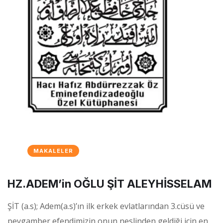
MAKALELER
HZ.ADEM’in OĞLU ŞİT ALEYHİSSELAM
ŞİT (a.s); Adem(a.s)’ın ilk erkek evlatlarından 3.cüsü ve
peygamber efendimizin onun neslinden geldiği için en