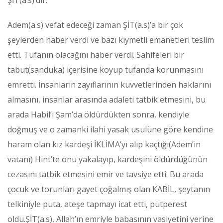
ŞİT(a.s)’dır.
Adem(a.s) vefat edeceği zaman ŞİT(a.s)’a bir çok
şeylerden haber verdi ve bazı kıymetli emanetleri teslim
etti. Tufanın olacağını haber verdi. Sahifeleri bir
tabut(sanduka) içerisine koyup tufanda korunmasını
emretti. İnsanların zayıflarının kuvvetlerinden haklarını
almasını, insanlar arasında adaleti tatbik etmesini, bu
arada Habil’i Şam’da öldürdükten sonra, kendiyle
doğmuş ve o zamanki ilahi yasak usulüne göre kendine
haram olan kız kardeşi İKLİMA’yı alıp kaçtığı(Adem’in
vatanı) Hint’te onu yakalayıp, kardeşini öldürdüğünün
cezasını tatbik etmesini emir ve tavsiye etti. Bu arada
çocuk ve torunları gayet çoğalmış olan KABİL, şeytanın
telkiniyle puta, ateşe tapmayı icat etti, putperest
oldu.ŞİT(a.s), Allah’ın emriyle babasının vasiyetini yerine