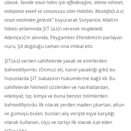
olacak. Senide onun hatırı için affedeceğim, aleme rahmet,
enbiyanın evveli ve sonuncusu olan Habibin, Mustafa(s.a.v)
onun neslinden gelecek”
buyurarak Süryanice: Allah’ın
hibesi anlamında ŞİT (a.s)’ı vererek müjdeledi.
Adem(a.s)’ın alnında, Peygamber Efendimizin parlayan
nuru, Şit doğduğu zaman ona intikal etti.
ŞİT(a.s) verilen sahifelerde yasak ve emirlerden
bahsediliyordu. (Domuz eti, kanın yasaklığı gibi) bu
hususlarda ŞİT babasının hükümlerine bağlı idi. Bu
sahifelerde hikmetli sözlerden ve nasihatlardan,
edebiyat, tıp, kimya ve buna benzer bilimlerden
bahsediliyordu. İlk olarak yerden maden çıkartan, altun
ve gümüşü bulan, bunları alış verişte eşya karşılığı
olarak kullanan, ölçü ve tartıyı ilk olarak icat eden