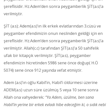
şereflisidir. Hz.Adem’den sonra peygamberlik ŞİT(a.s)’a
verilmiştir.
ŞİT (a.s); Adem(a.s)’ın ilk erkek evlatlarından 3.cüsü ve
peygamber efendimizin onun neslinden geldiği için en
şereflisidir. Hz.Adem’den sonra peygamberlik ŞİT(a.s)’a
verilmiştir. Allah(c.c) tarafından ŞİT(a.s)’a 50 sahifelik
ufak bir kitapçık verilmiştir. ŞİT(a.s), peygamber
efendimizin hicretinden 5986 sene önce doğup( H.Ö
5074) sene önce 912 yaşında vefat etmiştir.
Adem (a.s)’ın oğlu Kabil’in, Habil’i öldürmesi üzerine
ADEM(a.s) uzun süre üzülmüş 5 veya 10 sene sonra
Allah ona vahyederek
: “Ya Adem, üzülme, ben sana
Habil’in yerine bir erkek evladı hibe edeceğim ki, o sıdık nebi